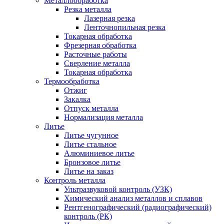
Металлообработка
Резка металла
Лазерная резка
Ленточнопильная резка
Токарная обработка
Фрезерная обработка
Расточные работы
Сверление металла
Токарная обработка
Термообработка
Отжиг
Закалка
Отпуск металла
Нормализация металла
Литье
Литье чугунное
Литье стальное
Алюминиевое литье
Бронзовое литье
Литье на заказ
Контроль металла
Ультразвуковой контроль (УЗК)
Химический анализ металлов и сплавов
Рентгенографический (радиографический)
контроль (РК)