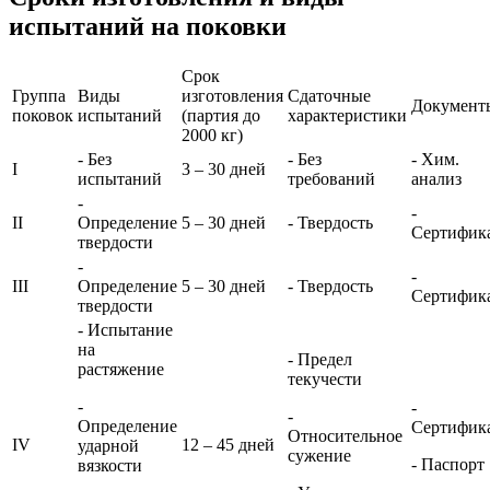
испытаний на поковки
Срок
Группа
Виды
изготовления
Сдаточные
Документ
поковок
испытаний
(партия до
характеристики
2000 кг)
- Без
- Без
- Хим.
I
3 – 30 дней
испытаний
требований
анализ
-
-
II
Определение
5 – 30 дней
- Твердость
Сертифик
твердости
-
-
III
Определение
5 – 30 дней
- Твердость
Сертифик
твердости
- Испытание
на
- Предел
растяжение
текучести
-
-
-
Определение
Сертифик
Относительное
IV
12 – 45 дней
ударной
сужение
- Паспорт
вязкости