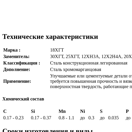
Технические характеристики
Марка :
18ХГТ
Заменитель:
30ХГТ, 25ХГТ, 12ХН3А, 12Х2Н4А, 2
Классификация :
Сталь конструкционная легированная
Дополнение:
Сталь хромомарганцовая
Улучшаемые или цементуемые детали от
Применение:
требуется повышенная прочность и вязк
поверхностная твердость, работающие п
Химический состав
C
Si
Mn
Ni
S
P
0.17 - 0.23
0.17 - 0.37
0.8 - 1.1
до 0.3
до 0.035
до
Сроки изготовления и виды