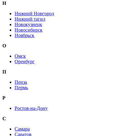
Н
Нижний Новгород
Нижний тагил
Новокузнецк
Новосибирск
Ноябрьск
О
Омск
Оренбург
П
Пенза
Пермь
Р
Ростов-на-Дону
С
Самара
Саратов