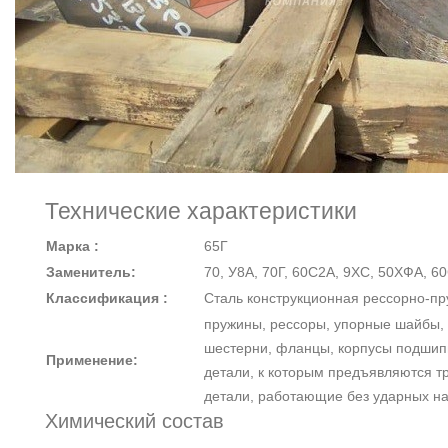
Технические характеристики
Марка :
65Г
Заменитель:
70, У8А, 70Г, 60С2А, 9ХС, 50ХФА, 6
Классификация :
Сталь конструкционная рессорно-п
пружины, рессоры, упорные шайбы,
шестерни, фланцы, корпусы подшип
Применение:
детали, к которым предъявляются т
детали, работающие без ударных на
Химический состав