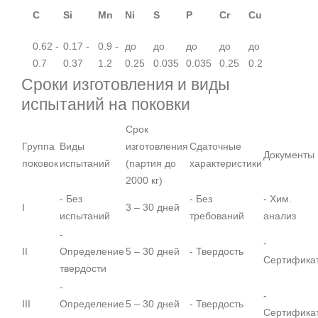
C
Si
Mn
Ni
S
P
Cr
Cu
0.62 -
0.17 -
0.9 -
до
до
до
до
до
0.7
0.37
1.2
0.25
0.035
0.035
0.25
0.2
Сроки изготовления и виды
испытаний на поковки
Срок
Группа
Виды
изготовления
Сдаточные
Документы
поковок
испытаний
(партия до
характеристики
2000 кг)
- Без
- Без
- Хим.
I
3 – 30 дней
испытаний
требований
анализ
-
-
II
Определение
5 – 30 дней
- Твердость
Сертифика
твердости
-
-
III
Определение
5 – 30 дней
- Твердость
Сертифика