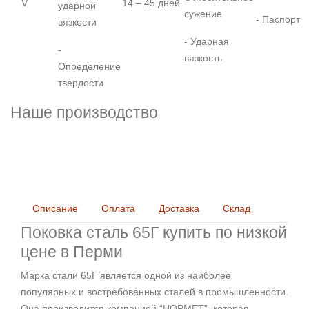
V
14 – 45 дней
ударной
сужение
- Паспорт
вязкости
- Ударная
-
вязкость
Определение
твердости
Наше производство
Описание
Оплата
Доставка
Склад
Поковка сталь 65Г купить по низкой
цене в Перми
Марка стали 65Г является одной из наиболее
популярных и востребованных сталей в промышленности.
Она производится компанией “НОРМЕТ”, которая